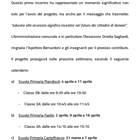
Questo primo incontro ha rappresentato un momento significativo non
solo per l’avvio del progetto, ma anche per il messaggio che trasmette:
“educare alla sicurezza significa investire nel futuro dei cittadini di domani”
.
L’Amministrazione comunale e in particolare l’Assessore Orietta Gagliardi,
ringrazia l’Ispettore Bernardoni e gli insegnanti per il prezioso contributo.
Il progetto proseguirà nelle prossime settimane, secondo il seguente
calendario:
a)
Scuola Primaria Piandiscò
:
4 aprile e 11 aprile
Classe 3B: dalle ore 9:30 alle ore 10:30
-
Classe 3A: dalle ore 10:45 alle ore 11:45
-
b)
Scuola Primaria Faella
:
2 aprile, 9 aprile e 16 aprile
Classe 3A: dalle ore 14:10 alle ore 15:10
-
c)
Scuola Primaria Castelfranco
:
31 marzo e 7 aprile