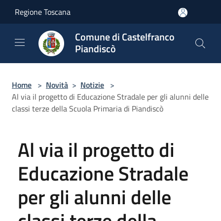
Salta al contenuto principale
Regione Toscana
Comune di Castelfranco
Piandiscò
Home
>
Novità
>
Notizie
>
Al via il progetto di Educazione Stradale per gli alunni delle
classi terze della Scuola Primaria di Piandiscò
Al via il progetto di
Educazione Stradale
per gli alunni delle
classi terze della