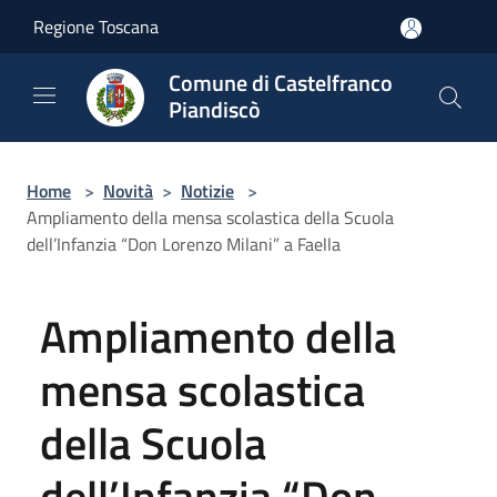
Salta al contenuto principale
Regione Toscana
Comune di Castelfranco
Piandiscò
Home
>
Novità
>
Notizie
>
Ampliamento della mensa scolastica della Scuola
dell’Infanzia “Don Lorenzo Milani” a Faella
Ampliamento della
mensa scolastica
della Scuola
dell’Infanzia “Don