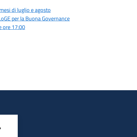
mesi di luglio e agosto
 ELoGE per la Buona Governance
e ore 17:00
?