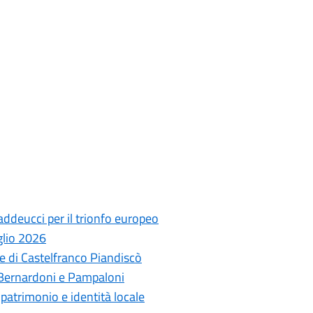
ddeucci per il trionfo europeo
glio 2026
 di Castelfranco Piandiscò
 Bernardoni e Pampaloni
a patrimonio e identità locale