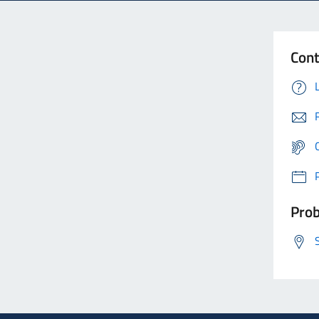
Cont
Prob