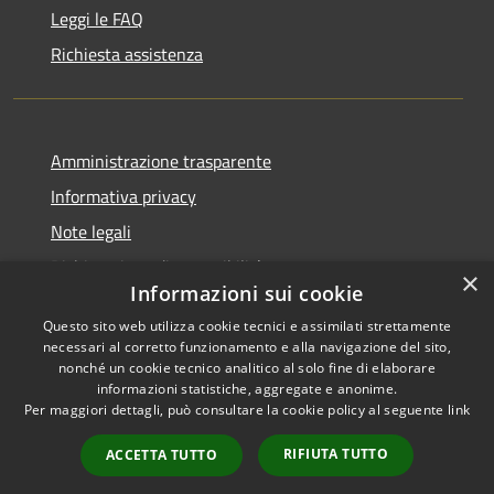
Leggi le FAQ
Richiesta assistenza
Amministrazione trasparente
Informativa privacy
Note legali
Dichiarazione di accessibilità
×
Informazioni sui cookie
Questo sito web utilizza cookie tecnici e assimilati strettamente
necessari al corretto funzionamento e alla navigazione del sito,
nonché un cookie tecnico analitico al solo fine di elaborare
RSS
Copyright © 2025 •
informazioni statistiche, aggregate e anonime.
Accessibilità
Comune di Castelfranco
Per maggiori dettagli, può consultare la cookie policy al seguente
link
Privacy
Piandiscò • Powered by
Cookie
Municipium
•
Accesso
RIFIUTA TUTTO
ACCETTA TUTTO
Mappa del sito
redazione