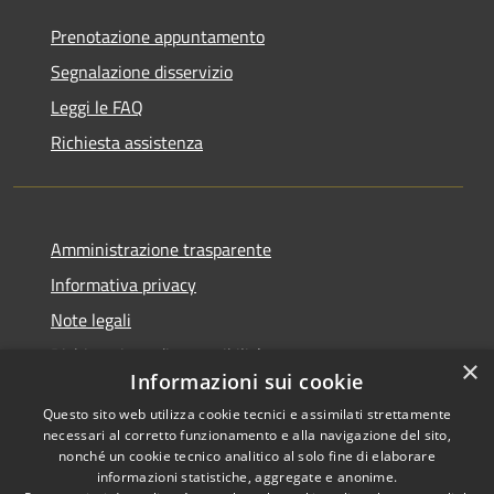
Prenotazione appuntamento
Segnalazione disservizio
Leggi le FAQ
Richiesta assistenza
Amministrazione trasparente
Informativa privacy
Note legali
Dichiarazione di accessibilità
×
Informazioni sui cookie
Questo sito web utilizza cookie tecnici e assimilati strettamente
necessari al corretto funzionamento e alla navigazione del sito,
nonché un cookie tecnico analitico al solo fine di elaborare
RSS
Copyright © 2025 •
informazioni statistiche, aggregate e anonime.
Accessibilità
Comune di Castelfranco