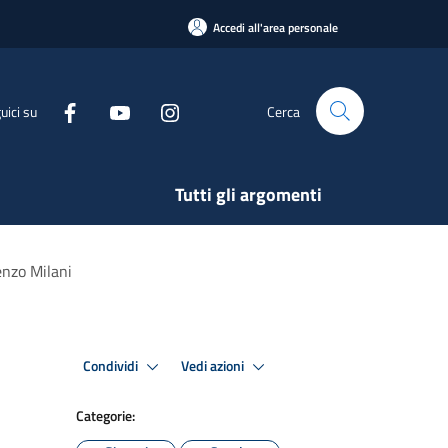
Accedi all'area personale
uici su
Cerca
Tutti gli argomenti
renzo Milani
Condividi
Vedi azioni
Categorie: