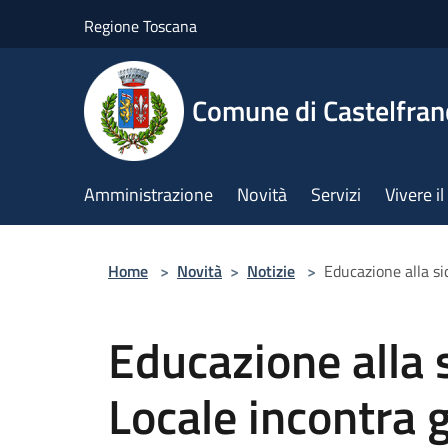
Salta al contenuto principale
Regione Toscana
Comune di Castelfran
Amministrazione
Novità
Servizi
Vivere 
Home
>
Novità
>
Notizie
>
Educazione alla sic
Educazione alla s
Locale incontra g