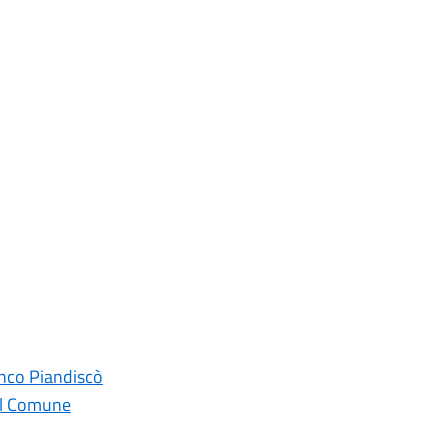
ranco Piandiscò
dal Comune