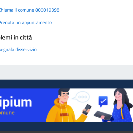
Chiama il comune 800019398
Prenota un appuntamento
lemi in città
Segnala disservizio