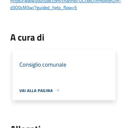
https://www.youtube.com/channel/UCcxeUTnH6M9h2m-
d3Q0cM3w/?guided_help_flow=5
A cura di
Consiglio comunale
VAI ALLA PAGINA