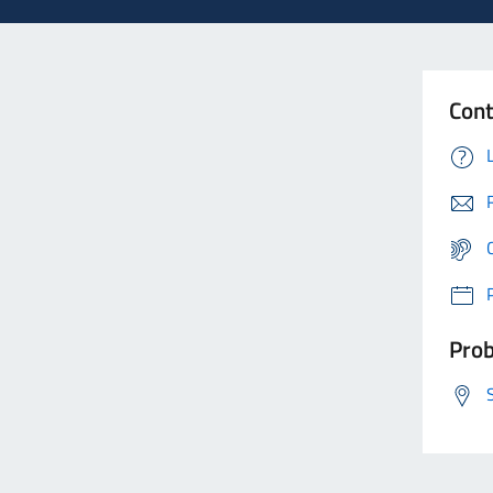
Cont
Prob