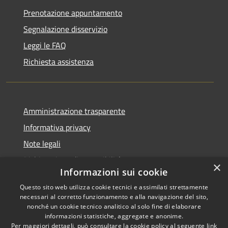
Prenotazione appuntamento
Segnalazione disservizio
Leggi le FAQ
Richiesta assistenza
Amministrazione trasparente
Informativa privacy
Note legali
Dichiarazione di accessibilità
×
Informazioni sui cookie
Questo sito web utilizza cookie tecnici e assimilati strettamente
necessari al corretto funzionamento e alla navigazione del sito,
nonché un cookie tecnico analitico al solo fine di elaborare
RSS
Copyright © 2025 •
informazioni statistiche, aggregate e anonime.
Accessibilità
Comune di Castelfranco
Per maggiori dettagli, può consultare la cookie policy al seguente
link