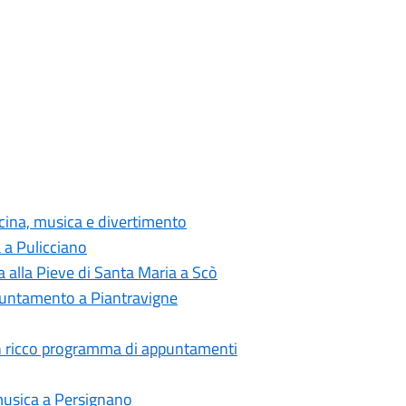
cina, musica e divertimento
a a Pulicciano
a alla Pieve di Santa Maria a Scò
ppuntamento a Piantravigne
 un ricco programma di appuntamenti
 musica a Persignano