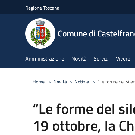
Salta al contenuto principale
Regione Toscana
Comune di Castelfran
Amministrazione
Novità
Servizi
Vivere 
Home
>
Novità
>
Notizie
>
“Le forme del sile
“Le forme del si
19 ottobre, la C