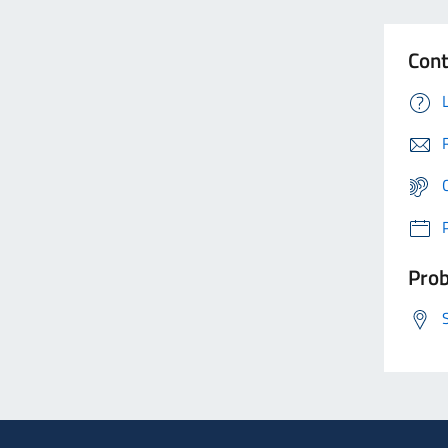
Cont
Prob