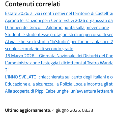
Contenuti correlati
Estate 2026: al via i centri estivi nel territorio di Castelf
Aprono le iscrizioni per i Centri Estivi 2026 organizzati 
I Cantieri del Gioco: il Valdarno punta sulla prevenzione
Studenti e studentesse protagonisti di un percorso di sen
Al via le borse di studio “IoStudio” per l’anno scolastic
scuole secondarie di secondo grado
15 Marzo 2026 – Giornata Nazionale dei Disturbi del C
L’amministrazione festeggia i diciottenni al Teatro Wand
21
L'INNO SVELATO: chiacchierata sul canto degli italiani e 
Educazione alla sicurezza: la Polizia Locale incontra gli s
Alla scoperta di Pippi Calzelunghe: un’avventura letteraria
Ultimo aggiornamento
: 4 giugno 2025, 08:33