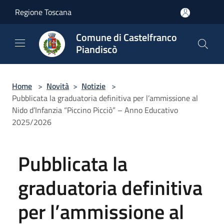
Salta al contenuto principale
Regione Toscana
Comune di Castelfranco
Piandiscò
Home
>
Novità
>
Notizie
>
Pubblicata la graduatoria definitiva per l’ammissione al
Nido d’Infanzia “Piccino Picciò” – Anno Educativo
2025/2026
Pubblicata la
graduatoria definitiva
per l’ammissione al