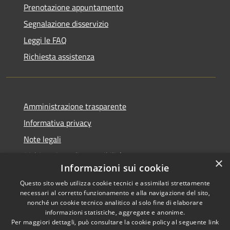
Prenotazione appuntamento
Segnalazione disservizio
Leggi le FAQ
Richiesta assistenza
Amministrazione trasparente
Informativa privacy
Note legali
Dichiarazione di accessibilità
×
Informazioni sui cookie
Questo sito web utilizza cookie tecnici e assimilati strettamente
necessari al corretto funzionamento e alla navigazione del sito,
nonché un cookie tecnico analitico al solo fine di elaborare
RSS
Copyright © 2025 •
informazioni statistiche, aggregate e anonime.
Accessibilità
Comune di Castelfranco
Per maggiori dettagli, può consultare la cookie policy al seguente
link