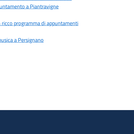
ppuntamento a Piantravigne
 un ricco programma di appuntamenti
 musica a Persignano