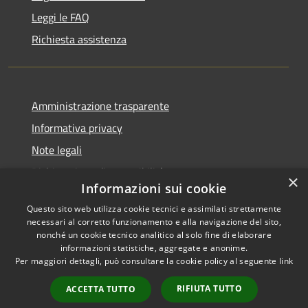
Leggi le FAQ
Richiesta assistenza
Amministrazione trasparente
Informativa privacy
Note legali
Dichiarazione di accessibilità
×
Informazioni sui cookie
Questo sito web utilizza cookie tecnici e assimilati strettamente
necessari al corretto funzionamento e alla navigazione del sito,
nonché un cookie tecnico analitico al solo fine di elaborare
RSS
Copyright © 2025 •
informazioni statistiche, aggregate e anonime.
Accessibilità
Comune di Castelfranco
Per maggiori dettagli, può consultare la cookie policy al seguente
link
Privacy
Piandiscò • Powered by
Cookie
Municipium
•
Accesso
RIFIUTA TUTTO
ACCETTA TUTTO
Mappa del sito
redazione