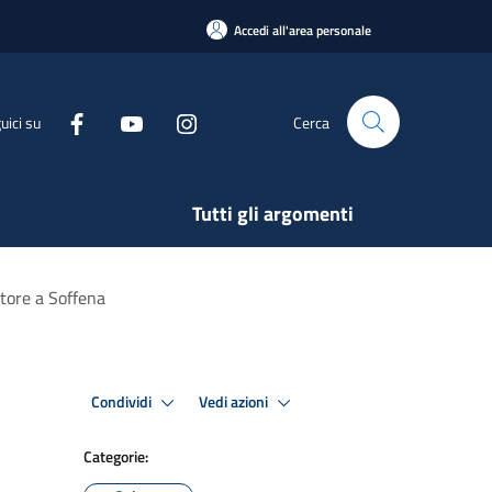
Accedi all'area personale
uici su
Cerca
Tutti gli argomenti
tore a Soffena
Condividi
Vedi azioni
Categorie: