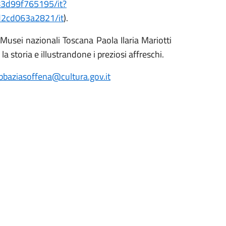
-83d99f765195/it?
d2cd063a2821/it
).
 Musei nazionali Toscana Paola Ilaria Mariotti
 storia e illustrandone i preziosi affreschi.
bbaziasoffena@cultura.gov.it