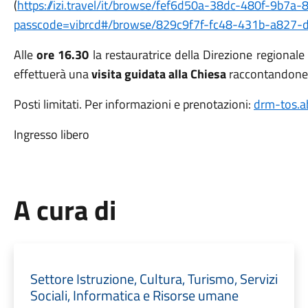
(
https://izi.travel/it/browse/fef6d50a-38dc-480f-9b7a
passcode=vibrcd#/browse/829c9f7f-fc48-431b-a827-
Alle
ore 16.30
la restauratrice della Direzione regionale
effettuerà una
visita guidata alla Chiesa
raccontandone la
Posti limitati. Per informazioni e prenotazioni:
drm-tos.a
Ingresso libero
A cura di
Settore Istruzione, Cultura, Turismo, Servizi
Sociali, Informatica e Risorse umane