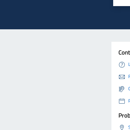
Cont
Prob