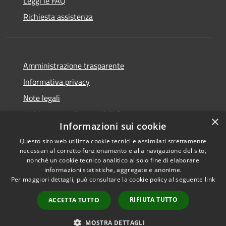
Leggi le FAQ
Richiesta assistenza
Amministrazione trasparente
Informativa privacy
Note legali
Dichiarazione di accessibilità
×
Informazioni sui cookie
Questo sito web utilizza cookie tecnici e assimilati strettamente
necessari al corretto funzionamento e alla navigazione del sito,
nonché un cookie tecnico analitico al solo fine di elaborare
RSS
Copyright © 2025 •
informazioni statistiche, aggregate e anonime.
Accessibilità
Comune di Castelfranco
Per maggiori dettagli, può consultare la cookie policy al seguente
link
Privacy
Piandiscò • Powered by
Cookie
Municipium
•
Accesso
RIFIUTA TUTTO
ACCETTA TUTTO
Mappa del sito
redazione
MOSTRA DETTAGLI