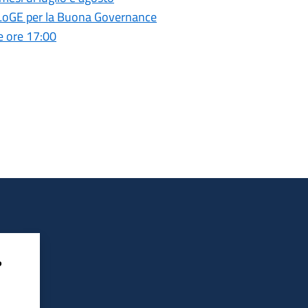
 ELoGE per la Buona Governance
e ore 17:00
?