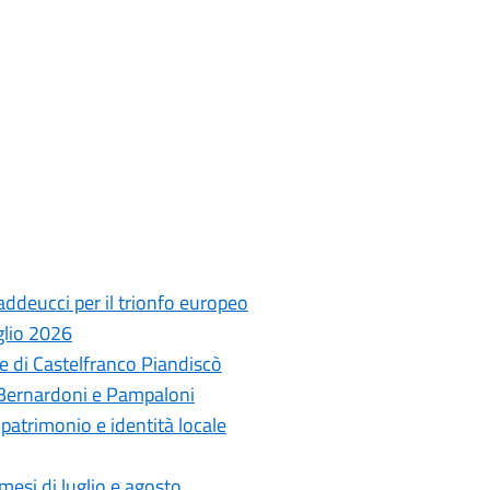
ddeucci per il trionfo europeo
glio 2026
 di Castelfranco Piandiscò
 Bernardoni e Pampaloni
a patrimonio e identità locale
mesi di luglio e agosto