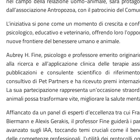
nel campo della relazione uomo-animale, sarà protago
dall’associazione Antropozoa, con il patrocinio del Comu
L’iniziativa si pone come un momento di crescita e confr
psicologico, educativo e veterinario, offrendo loro l’opp
nuove frontiere del benessere umano e animale.
Aubrey H. Fine, psicologo e professore emerito originari
alla ricerca e all’applicazione clinica delle terapie a
pubblicazioni e consulente scientifico di riferimen
consultivo di Pet Partners e ha ricevuto premi internazio
La sua partecipazione rappresenta un’occasione straordin
animali possa trasformare vite, migliorare la salute ment
Affiancato da un panel di esperti d’eccellenza tra cui F
Biermann e Alexis Gerakis, il professor Fine guiderà i p
avanzato sugli IAA, toccando temi cruciali come il bene
delle competenze professionali, l’utilità dei protocolli op