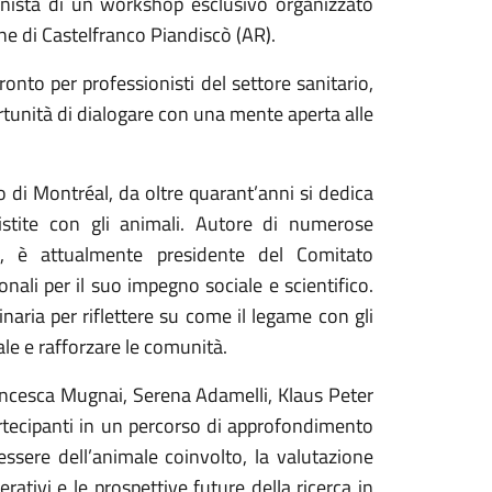
nista di un workshop esclusivo organizzato
ne di Castelfranco Piandiscò (AR).
onto per professionisti del settore sanitario,
ortunità di dialogare con una mente aperta alle
o di Montréal, da oltre quarant’anni si dedica
ssistite con gli animali. Autore di numerose
to, è attualmente presidente del Comitato
nali per il suo impegno sociale e scientifico.
aria per riflettere su come il legame con gli
ale e rafforzare le comunità.
rancesca Mugnai, Serena Adamelli, Klaus Peter
artecipanti in un percorso di approfondimento
ssere dell’animale coinvolto, la valutazione
erativi e le prospettive future della ricerca in